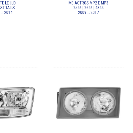
E LE | LD
MB ACTROS MP2 E MP3
 STRALIS
2546 | 2646 | 4844
3→2014
2009→2017