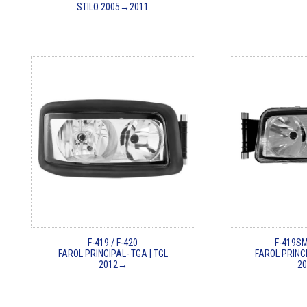
STILO 2005→2011
F-419 / F-420
F-419SM
FAROL PRINCIPAL- TGA | TGL
FAROL PRINCI
2012→
2