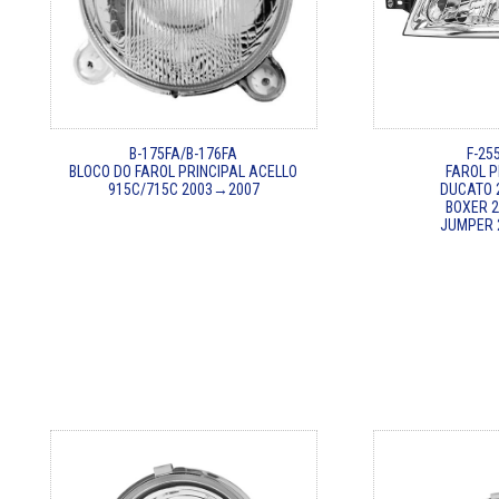
B-175FA/B-176FA
F-255
BLOCO DO FAROL PRINCIPAL ACELLO
FAROL P
915C/715C 2003→2007
DUCATO 
BOXER 
JUMPER 