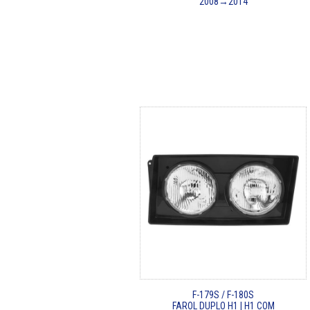
2008→2014
F-179S / F-180S
FAROL DUPLO H1 | H1 COM