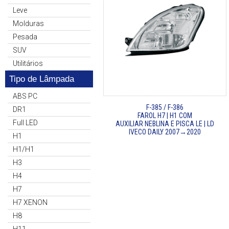
Leve
Molduras
Pesada
SUV
Utilitários
Tipo de Lâmpada
ABS PC
F-385 / F-386
DR1
FAROL H7 | H1 COM
Full LED
AUXILIAR NEBLINA E PISCA LE | LD
IVECO DAILY 2007→2020
H1
H1/H1
H3
H4
H7
H7 XENON
H8