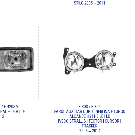
STILO 2005→2011
 / F-420SM
F-303 / F-304
PAL – TGA | TGL
FAROL AUXILIAR DUPLO NEBLINA E LONGO
012→
ALCANCE H3 | H3 LE | LD
IVECO STRALLIS | TECTOR | CURSOR |
TRAKKER
2008→2014