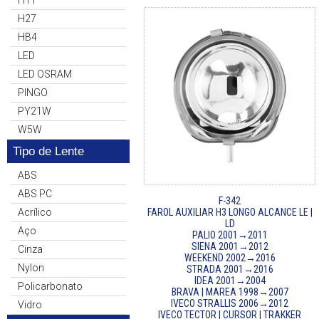
H11
H27
HB4
LED
LED OSRAM
PINGO
PY21W
W5W
Tipo de Lente
ABS
ABS PC
F-342
Acrílico
FAROL AUXILIAR H3 LONGO ALCANCE LE |
LD
Aço
PALIO 2001→2011
SIENA 2001→2012
Cinza
WEEKEND 2002→2016
Nylon
STRADA 2001→2016
IDEA 2001→2004
Policarbonato
BRAVA | MAREA 1998→2007
IVECO STRALLIS 2006→2012
Vidro
IVECO TECTOR | CURSOR | TRAKKER