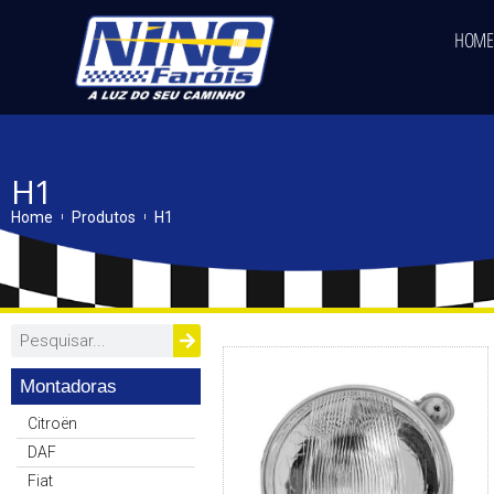
HOME
H1
Home
Produtos
H1
Montadoras
Citroën
DAF
Fiat