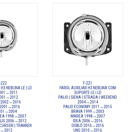
-222
F-221
H3 NEBLINA LE | LD
FAROL AUXILIAR H3 NEBLINA COM
2001→2011
SUPORTE LE | LD
2001→2012
PALIO | SIENA | STRADA | WEEKEND
 2002→2016
2004→2014
2001→2016
PALIO ECONOMY 2011→2015
2001→2004
BRAVA 1999→2003
REA 1998→2007
MAREA 1998→2007
LLIS 2006→2012
IDEA 2006→2016
 CURSOR | TRAKKER
DOBLÔ 2010→2016
8→2012
UNO 2010→2016