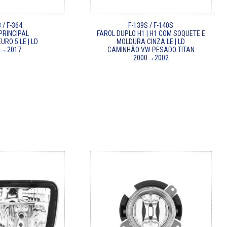
 / F-364
F-139S / F-140S
PRINCIPAL
FAROL DUPLO H1 | H1 COM SOQUETE E
URO 5 LE | LD
MOLDURA CINZA LE | LD
2→2017
CAMINHÃO VW PESADO TITAN
2000→2002