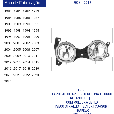
Ano de Fabricação
2008→2012
1980
1981
1982
1983
1984
1985
1986
1987
1988
1989
1990
1991
1992
1993
1994
1995
1996
1997
1998
1999
2000
2001
2002
2003
2004
2005
2006
2007
2008
2009
2010
2011
2012
2013
2014
2015
2016
2017
2018
2019
2020
2021
2022
2023
2024
F-351
FAROL AUXILIAR DUPLO NEBLINA E LONGO
ALCANCE H3 | H3
COM MOLDURA LE | LD
IVECO STRALLIS | TECTOR | CURSOR |
TRAKKER