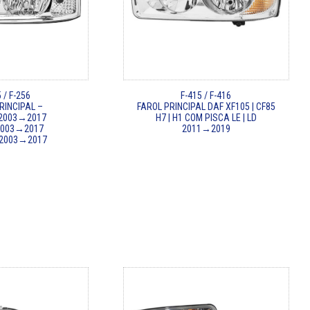
 / F-256
F-415 / F-416
RINCIPAL –
FAROL PRINCIPAL DAF XF105 | CF85
2003→2017
H7 | H1 COM PISCA LE | LD
2003→2017
2011→2019
2003→2017