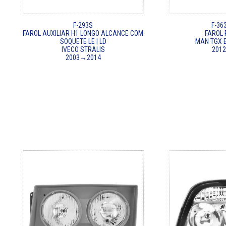
F-293S
F-363
FAROL AUXILIAR H1 LONGO ALCANCE COM
FAROL 
SOQUETE LE | LD
MAN TGX E
IVECO STRALIS
201
2003→2014