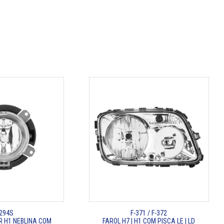
-294S
F-371 / F-372
R H1 NEBLINA COM
FAROL H7 | H1 COM PISCA LE | LD