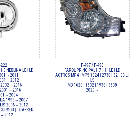
-222
F-497 / F-498
H3 NEBLINA LE | LD
FAROL PRINCIPAL H7 | H1 LE | LD
2001→2011
ACTROS MP4 | MP5 1824 | 2730 | 32 | 33 L |
2001→2012
LS
 2002→2016
MB 1620 | 1632 | 1938 | 3638
2001→2016
2020→
2001→2004
REA 1998→2007
LLIS 2006→2012
 CURSOR | TRAKKER
9→2012