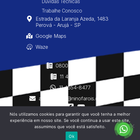
Dúvidas Técnicas
Trabalhe Conosco
Estrada da Laranja Azeda, 1483
Perová - Arujá - SP
Google Maps
Waze
0800-400-8477
11 4610-0160
11 4654-8477
atendimento@ninofarois.com.br
Nós utilizamos cookies para garantir que você tenha a melhor
experiência em nosso site. Se você continua a usar este site,
assumimos que você está satisfeito.
Copyright © 2026 - Nino Faróis - Todos os Direitos
Reservados
Ok