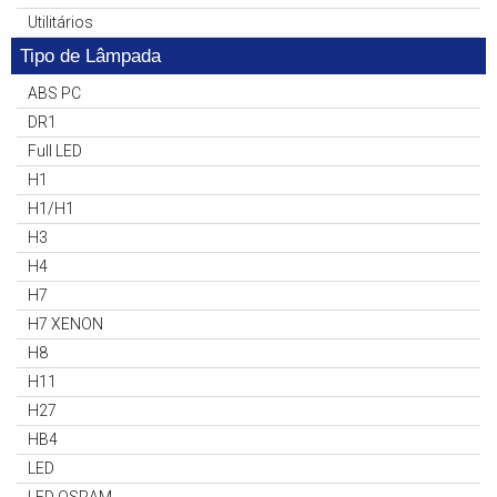
Utilitários
Tipo de Lâmpada
ABS PC
DR1
Full LED
H1
H1/H1
H3
H4
H7
H7 XENON
H8
H11
H27
HB4
LED