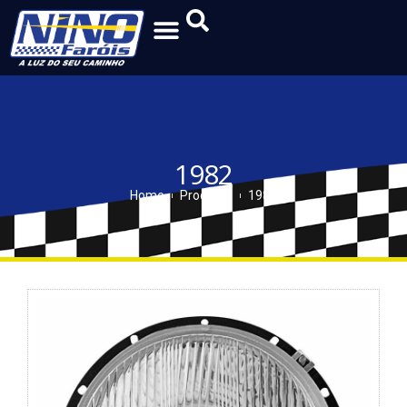
1982
Home
Produtos
1982