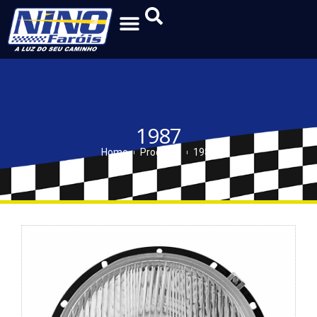
1987
Home
Produtos
1987