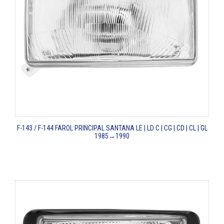
F-143 / F-144
FAROL PRINCIPAL SANTANA LE | LD
C | CG | CD | CL | GL
1985→1990