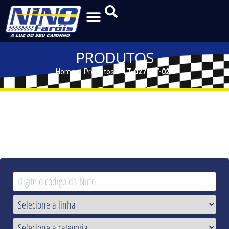
PRODUTOS
Home
Produtos
LT-027 | LT-028