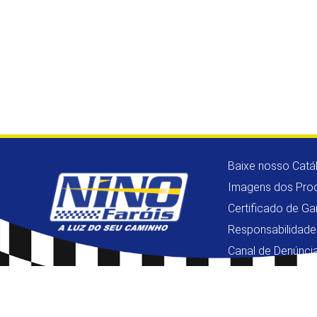
Baixe nosso Catá
Imagens dos Pro
Certificado de Ga
Responsabilidade
Canal de Denúnci
Copyright © 2026 - Nino Faróis - Todos os Direitos Reservados