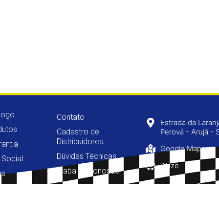
logo
Contato
Estrada da Laran
dutos
Cadastro de
Perová - Arujá - 
Distribuidores
rantia
Google Maps
Dúvidas Técnicas
 Social
Waze
Trabalhe Conosco
as