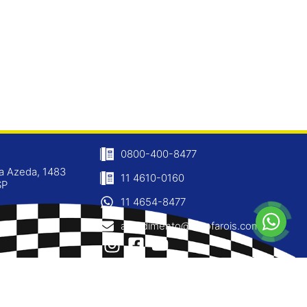
0800-400-8477
ja Azeda, 1483
11 4610-0160
SP
11 4654-8477
atendimento@ninofarois.com.br