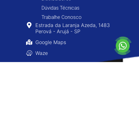
Dúvidas Técnicas
Trabalhe Conosco
Estrada da Laranja Azeda, 1483
Perová - Arujá - SP
Google Maps
Waze
0800-400-8477
11 4610-0160
11 4654-8477
atendimento@ninofarois.com.br
Copyright © 2026 - Nino Faróis - Todos os Direitos