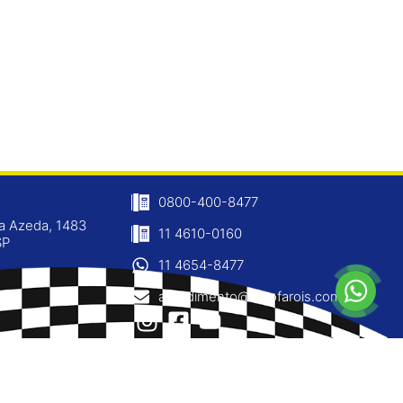
0800-400-8477
ja Azeda, 1483
11 4610-0160
SP
11 4654-8477
atendimento@ninofarois.com.br