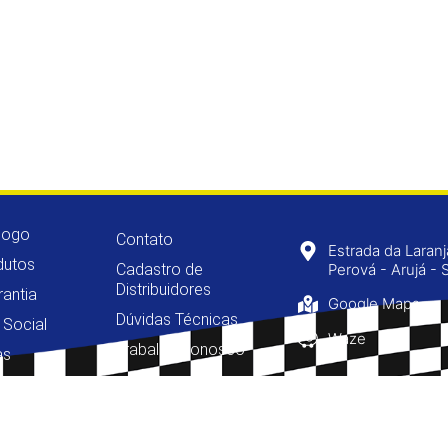
logo
Contato
Estrada da Laran
dutos
Cadastro de
Perová - Arujá - 
Distribuidores
rantia
Google Maps
Dúvidas Técnicas
 Social
Waze
Trabalhe Conosco
as