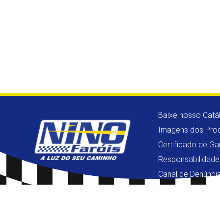
Baixe nosso Catá
Imagens dos Pro
Certificado de Ga
Responsabilidade
Canal de Denúnci
Copyright © 2026 - Nino Faróis - Todos os Direitos Reservados