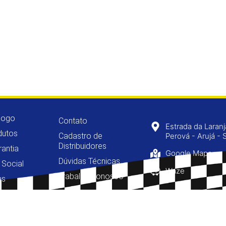
logo
Contato
Estrada da Laran
dutos
Cadastro de
Perová - Arujá - 
Distribuidores
rantia
Google Maps
Dúvidas Técnicas
 Social
Waze
Trabalhe Conosco
as