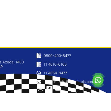
0800-400-8477
ja Azeda, 1483
11 4610-0160
SP
11 4654-8477
atendimento@ninofarois.com.br