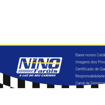
Baixe nosso Catá
Imagens dos Pro
Certificado de Ga
Responsabilidade
Canal de Denúnci
Copyright © 2026 - Nino Faróis - Todos os Direitos Reservados