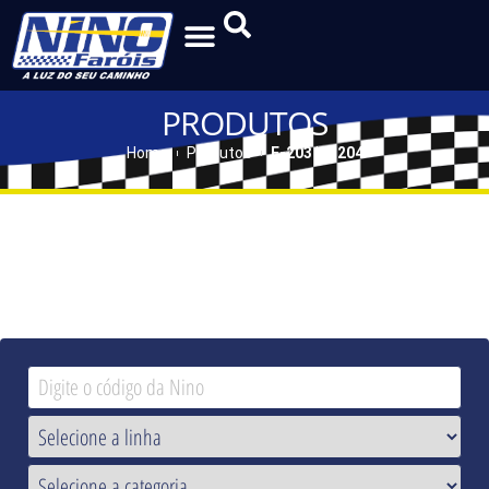
PRODUTOS
Home
Produtos
F-203 | F-204