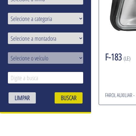
F-183
(LE)
FAROL AUXILIAR -
LIMPAR
BUSCAR