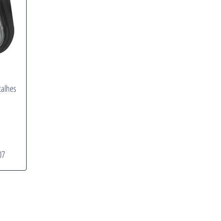
talhes
07