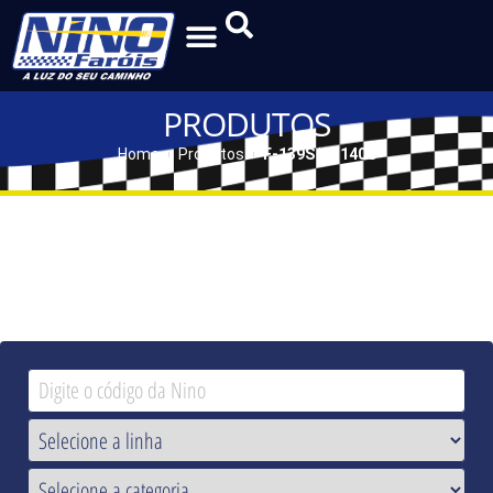
PRODUTOS
Home
Produtos
F-139S | F-140S