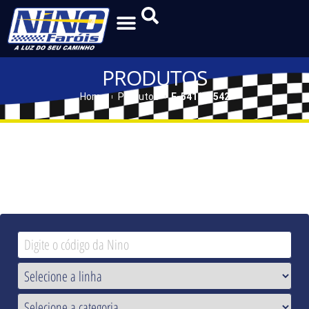
PRODUTOS
Home
Produtos
F-541 | F-542