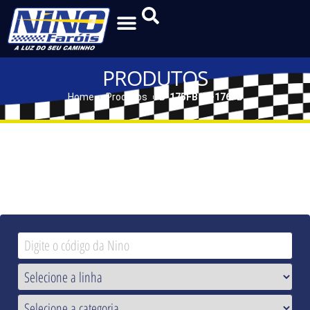
PRODUTOS
Home
Produtos
B-175FB | B-176FB