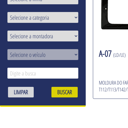
A-07
(LD/LE)
MOLDURA DO FAR
T112/T113/T142/
LIMPAR
BUSCAR