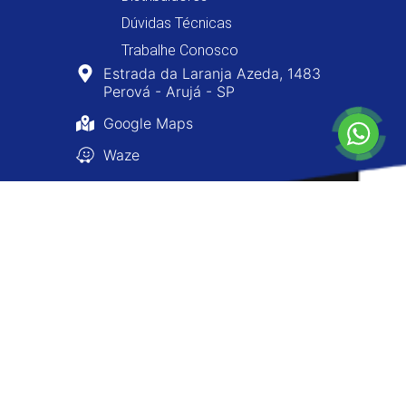
Dúvidas Técnicas
Trabalhe Conosco
Estrada da Laranja Azeda, 1483
Perová - Arujá - SP
Google Maps
Waze
0800-400-8477
11 4610-0160
11 4654-8477
atendimento@ninofarois.com.br
Copyright © 2026 - Nino Faróis - Todos os Direitos