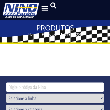
PRODUTOS
Home
Produtos
F-349 | F-350