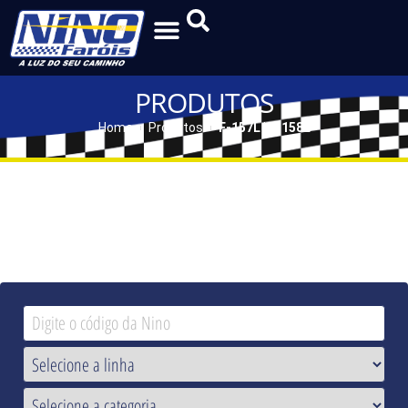
PRODUTOS
Home
Produtos
F-157L | F-158L