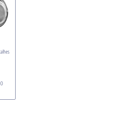
talhes
RO