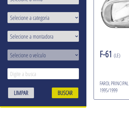
F-61
(LE)
FAROL PRINCIPAL
1995/1999
LIMPAR
BUSCAR