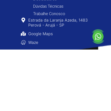
Dúvidas Técnicas
Trabalhe Conosco
Estrada da Laranja Azeda, 1483
Perová - Arujá - SP
Google Maps
Waze
0800-400-8477
11 4610-0160
11 4654-8477
atendimento@ninofarois.com.br
Copyright © 2026 - Nino Faróis - Todos os Direitos