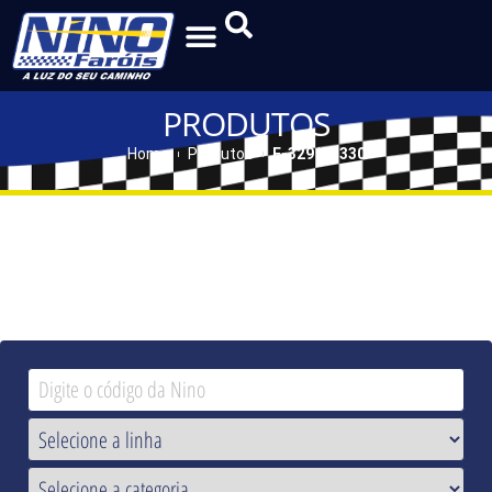
PRODUTOS
Home
Produtos
F-329 | F-330