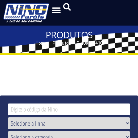
PRODUTOS
Home
Produtos
F-409 | F-410