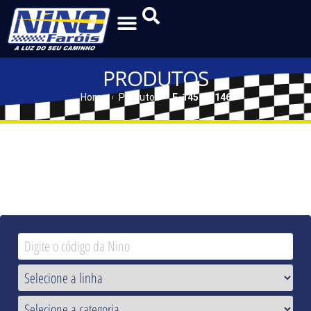
PRODUTOS
Home
Produtos
F-145 | F-146