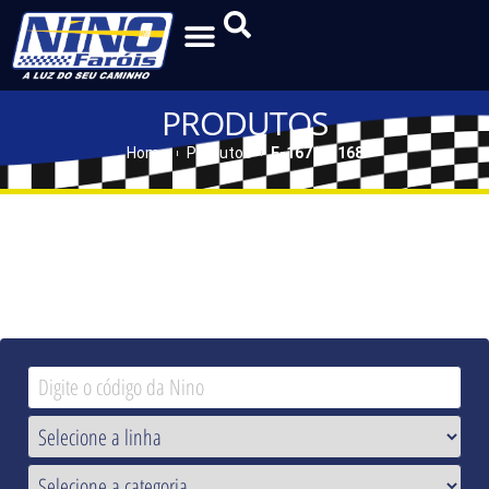
PRODUTOS
Home
Produtos
F-167 | F-168