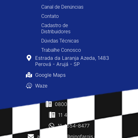
Canal de Denúncias
Contato
Cadastro de
Distribuidores
Dúvidas Técnicas
Trabalhe Conosco
Estrada da Laranja Azeda, 1483
Perová - Arujá - SP
Google Maps
Waze
0800-400-8477
11 4610-0160
11 4654-8477
atendimento@ninofarois.com.br