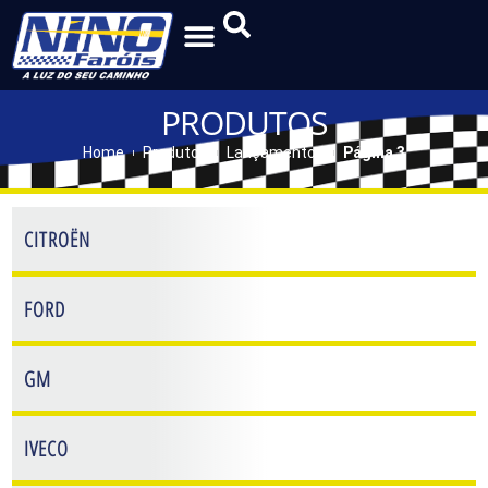
PRODUTOS
Home
Produtos
Lançamentos
Página 3
CITROËN
FORD
GM
IVECO