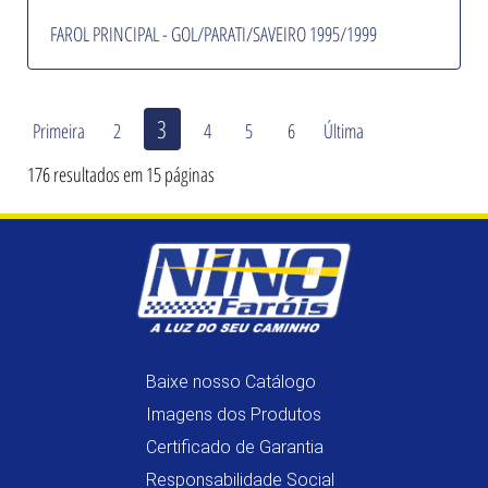
FAROL PRINCIPAL - GOL/PARATI/SAVEIRO 1995/1999
3
Primeira
2
4
5
6
Última
176 resultados em 15 páginas
Baixe nosso Catálogo
Imagens dos Produtos
Certificado de Garantia
Responsabilidade Social