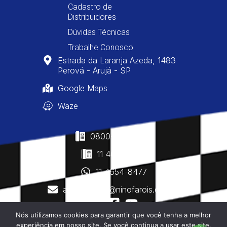
Cadastro de
Distribuidores
Dúvidas Técnicas
Trabalhe Conosco
Estrada da Laranja Azeda, 1483
Perová - Arujá - SP
Google Maps
Waze
0800-400-8477
11 4610-0160
11 4654-8477
atendimento@ninofarois.com.br
Nós utilizamos cookies para garantir que você tenha a melhor
experiência em nosso site. Se você continua a usar este site,