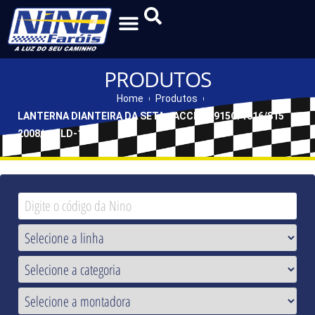
PRODUTOS
Home
Produtos
LANTERNA DIANTEIRA DA SETA - ACCELO 915C/1016/815
2008/... - LD-175