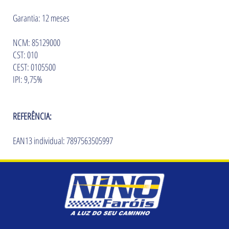
Garantia: 12 meses
NCM: 85129000
CST: 010
CEST: 0105500
IPI: 9,75%
REFERÊNCIA:
EAN13 individual: 7897563505997