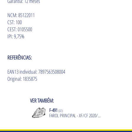
Garantia: 12 meses
NCM: 85122011
CST: 100
CEST: 0105500
IPI: 9,75%
REFERÊNCIAS:
EAN13 individual: 7897563508004
Original: 1835875
VER TAMBÉM:
F-491
(LE)
FAROL PRINCIPAL - XF/CF 2020/...