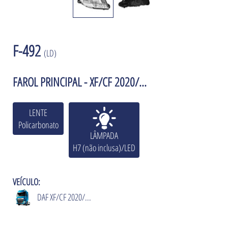
F-492
(LD)
FAROL PRINCIPAL - XF/CF 2020/...
LENTE
Policarbonato
LÂMPADA
H7 (não inclusa)/LED
VEÍCULO:
DAF XF/CF 2020/...