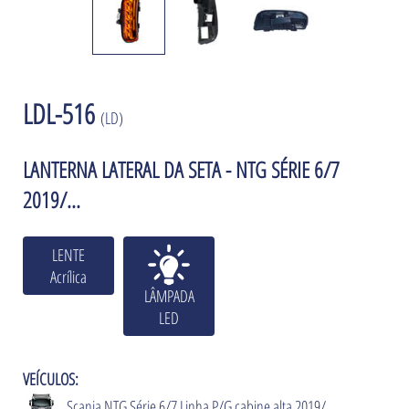
LDL-516
(LD)
LANTERNA LATERAL DA SETA - NTG SÉRIE 6/7
2019/...
LENTE
Acrílica
LÂMPADA
LED
VEÍCULOS:
Scania NTG Série 6/7 Linha P/G cabine alta 2019/...