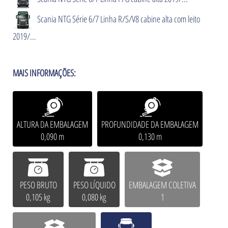
Scania NTG Série 6/7 Linha R/S/V8 cabine alta com leito
2019/...
MAIS INFORMAÇÕES:
ALTURA DA EMBALAGEM
PROFUNDIDADE DA EMBALAGEM
0,090 m
0,130 m
PESO BRUTO
PESO LÍQUIDO
EMBALAGEM COLETIVA
0,105 kg
0,080 kg
1