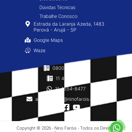
Dúvidas Técnicas
Trabalhe Conosco
Estrada da Laranja Azeda, 1483
Perová - Arujá - SP
Google Maps
Waze
0800-400-8477
11 4610-0160
11 4654-8477
atendimento@ninofarois.com.br
Copyright © 2026 - Nino Faróis - Todos os Direitos