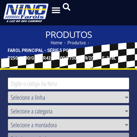
PRODUTOS
Home
Produtos
FAROL PRINCIPAL - SÉRIE 5 PGR
P250/G380/G730/R420/R500/R730 2009/2019 - F-318L