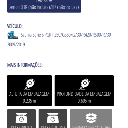
LÂMPADA
xenon D1R (não inclusa)/H7 (não inclusa)
VEÍCULO:
Scania Série 5 PGR P250/G380/G730/R420/R500/R730
2009/2019
MAIS INFORMAÇÕES:
ALTURA DA EMBALAGEM
PROFUNDIDADE DA EMBALAGEM
0,235 m
0,605 m
PESO BRUTO
PESO LÍQUIDO
EMBALAGEM COLETIVA