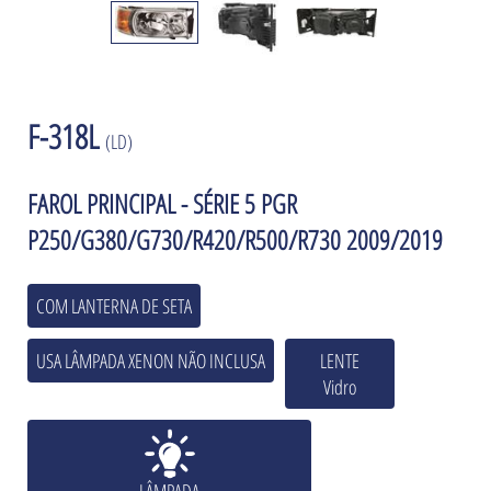
F-318L
(LD)
FAROL PRINCIPAL - SÉRIE 5 PGR
P250/G380/G730/R420/R500/R730 2009/2019
COM LANTERNA DE SETA
USA LÂMPADA XENON NÃO INCLUSA
LENTE
Vidro