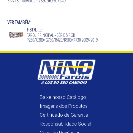
EAN13 individual: 7897563507540
VER TAMBÉM:
F-317L
(LE)
FAROL PRINCIPAL - SÉRIE 5 PGR
P250/G380/G730/R420/R500/R730 2009/2019
Baixe nosso Catálogo
Imagens dos Produtos
Certificado de Garantia
Responsabilidade Social
Canal de Denúncias