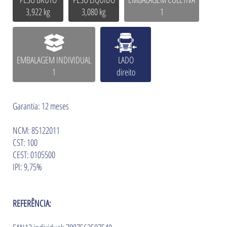
3,922 kg
3,080 kg
1
EMBALAGEM INDIVIDUAL
LADO
1
direito
Garantia: 12 meses
NCM: 85122011
CST: 100
CEST: 0105500
IPI: 9,75%
REFERÊNCIA: