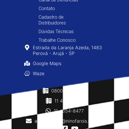
Contato
Cadastro de
Distribuidores
Dúvidas Técnicas
Trabalhe Conosco
Estrada da Laranja Azeda, 1483
Perová - Arujá - SP
Google Maps
Waze
0800-400-8477
11 4610-0160
11 4654-8477
atendimento@ninofarois.com.br