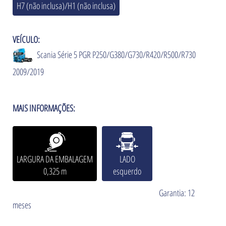
H7 (não inclusa)/H1 (não inclusa)
VEÍCULO:
Scania Série 5 PGR P250/G380/G730/R420/R500/R730
2009/2019
MAIS INFORMAÇÕES:
LARGURA DA EMBALAGEM
LADO
0,325 m
esquerdo
Garantia: 12
meses