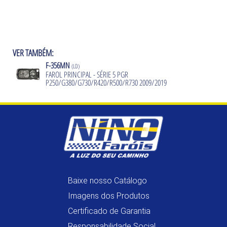
VER TAMBÉM:
F-356MN
(LD)
FAROL PRINCIPAL - SÉRIE 5 PGR
P250/G380/G730/R420/R500/R730 2009/2019
Baixe nosso Catálogo
Imagens dos Produtos
Certificado de Garantia
Responsabilidade Social