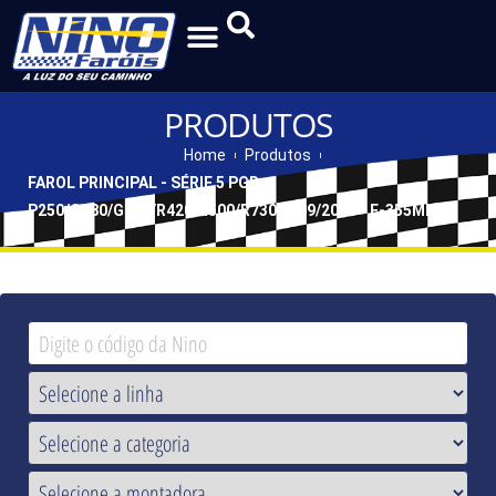
PRODUTOS
Home
Produtos
FAROL PRINCIPAL - SÉRIE 5 PGR
P250/G380/G730/R420/R500/R730 2009/2019 - F-355MN