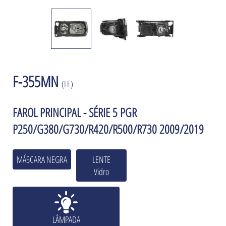
F-355MN
(LE)
FAROL PRINCIPAL - SÉRIE 5 PGR
P250/G380/G730/R420/R500/R730 2009/2019
MÁSCARA NEGRA
LENTE
Vidro
LÂMPADA