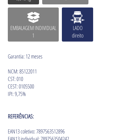
EMBALAGEM INDIVIDUAL
LADO
1
direito
Garantia: 12 meses
NCM: 85122011
CST: 010
CEST: 0105500
IPI: 9,75%
REFERÊNCIAS:
EAN13 coletivo: 7897563512896
EAN13 individual: 7897563504242