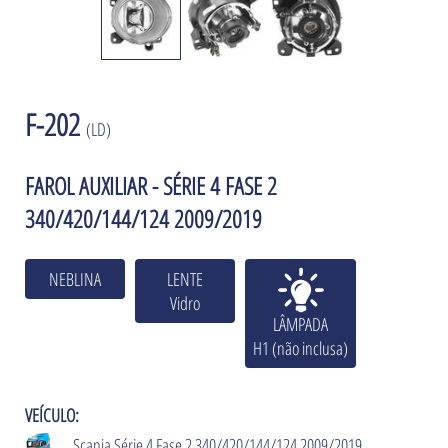
F-202
(LD)
FAROL AUXILIAR - SÉRIE 4 FASE 2
340/420/144/124 2009/2019
NEBLINA
LENTE
Vidro
LÂMPADA
H1 (não inclusa)
VEÍCULO:
Scania Série 4 Fase 2 340/420/144/124 2009/2019