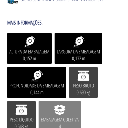
MAIS INFORMAÇÕES:
ALTURA DA EMBALAGEM
LARGURA DA EMBALAGEM
0,152 m
0,132 m
PROFUNDIDADE DA EMBALAGEM
PESO BRUTO
0,144 m
0,690 kg
PESO LÍQUIDO
EMBALAGEM COLETIVA
0,548 kg
4