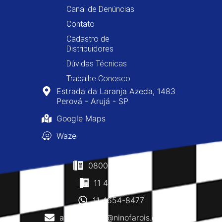
Canal de Denúncias
Contato
Cadastro de
Distribuidores
Dúvidas Técnicas
Trabalhe Conosco
Estrada da Laranja Azeda, 1483
Perová - Arujá - SP
Google Maps
Waze
0800-400-8477
11 4610-0160
11 4654-8477
atendimento@ninofarois.com.br