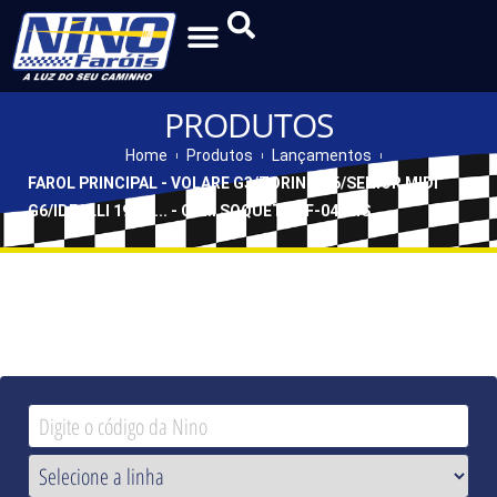
PRODUTOS
Home
Produtos
Lançamentos
FAROL PRINCIPAL - VOLARE G3/TORINO G6/SENIOR MIDI
G6/IDEALLI 1998/... - COM SOQUETE - F-043MS