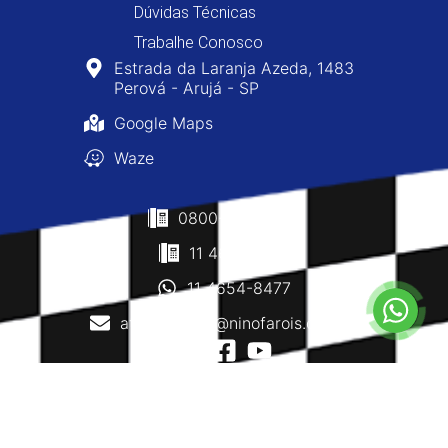
Dúvidas Técnicas
Trabalhe Conosco
Estrada da Laranja Azeda, 1483
Perová - Arujá - SP
Google Maps
Waze
0800-400-8477
11 4610-0160
11 4654-8477
atendimento@ninofarois.com.br
Copyright © 2026 - Nino Faróis - Todos os Direitos
Reservados