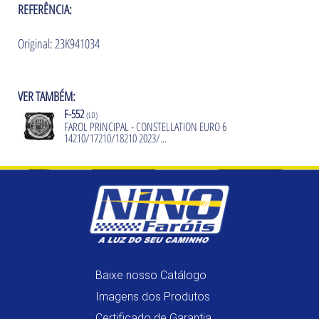
REFERÊNCIA:
Original: 23K941034
VER TAMBÉM:
F-552
(LD)
FAROL PRINCIPAL - CONSTELLATION EURO 6
14210/17210/18210 2023/...
Baixe nosso Catálogo
Imagens dos Produtos
Certificado de Garantia