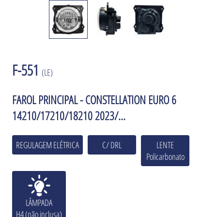
F-551
(LE)
FAROL PRINCIPAL - CONSTELLATION EURO 6
14210/17210/18210 2023/...
REGULAGEM ELÉTRICA
C/ DRL
LENTE
Policarbonato
LÂMPADA
H4 (não inclusa)