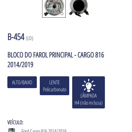
B-454
(LD)
BLOCO DO FAROL PRINCIPAL - CARGO 816
2014/2019
ALTO/BAIXO
LENTE
Policarbonato
LÂMPADA
H4 (não inclusa)
VEÍCULO:
Ford Cargo 816 2014/2019