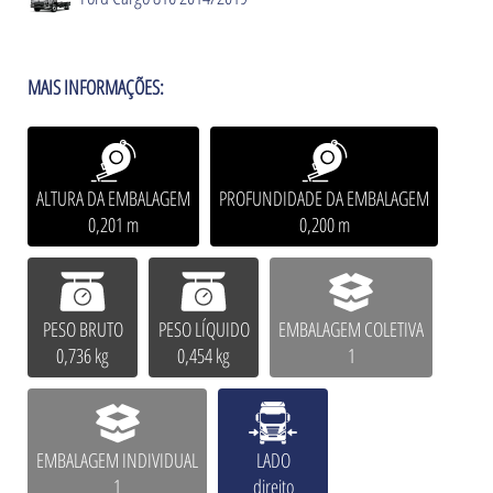
MAIS INFORMAÇÕES:
ALTURA DA EMBALAGEM
PROFUNDIDADE DA EMBALAGEM
0,201 m
0,200 m
PESO BRUTO
PESO LÍQUIDO
EMBALAGEM COLETIVA
0,736 kg
0,454 kg
1
EMBALAGEM INDIVIDUAL
LADO
1
direito