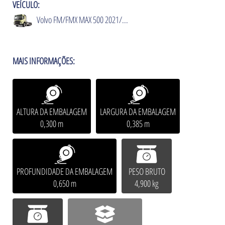
VEÍCULO:
Volvo FM/FMX MAX 500 2021/...
MAIS INFORMAÇÕES:
ALTURA DA EMBALAGEM
LARGURA DA EMBALAGEM
0,300 m
0,385 m
PROFUNDIDADE DA EMBALAGEM
PESO BRUTO
0,650 m
4,900 kg