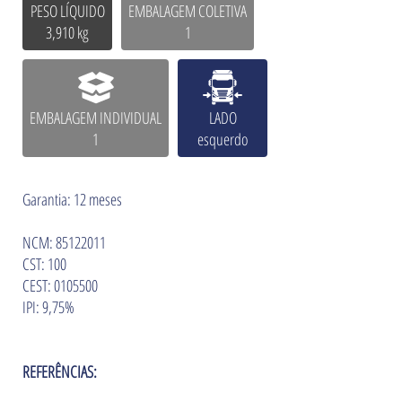
PESO LÍQUIDO
EMBALAGEM COLETIVA
3,910 kg
1
EMBALAGEM INDIVIDUAL
LADO
1
esquerdo
Garantia: 12 meses
NCM: 85122011
CST: 100
CEST: 0105500
IPI: 9,75%
REFERÊNCIAS: