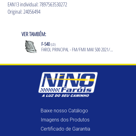
EAN13 individual: 7897563530272
Original: 24056494
VER TAMBÉM:
F-540
(LD)
FAROL PRINCIPAL - FM/FMX MAX 500 2021/...
Baixe nosso Catálogo
Imagens dos Produtos
Certificado de Garantia