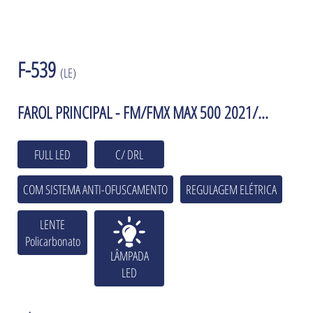
F-539
(LE)
FAROL PRINCIPAL - FM/FMX MAX 500 2021/...
FULL LED
C/ DRL
COM SISTEMA ANTI-OFUSCAMENTO
REGULAGEM ELÉTRICA
LENTE
Policarbonato
LÂMPADA
LED