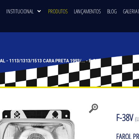
INSTITUCIONAL
PRODUTOS
LANÇAMENTOS
BLOG
GALERIA 
L - 1113/1313/1513 CARA PRETA 1993/... - F-38V
F-38V
(L
FAROL PR