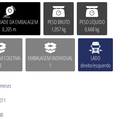
DADE DA EMBALAGEM
PESO BRUTO
PESO LÍQUIDO
0,205 m
1,057 kg
0,668 kg
 COLETIVA
EMBALAGEM INDIVIDUAL
LADO
8
1
direito/esquerdo
 meses
011
00