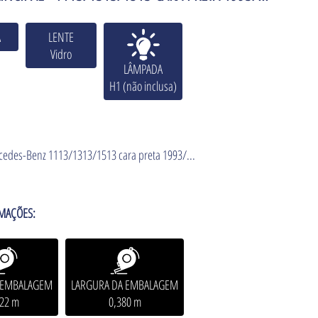
A
LENTE
Vidro
LÂMPADA
H1 (não inclusa)
edes-Benz 1113/1313/1513 cara preta 1993/...
MAÇÕES:
A EMBALAGEM
LARGURA DA EMBALAGEM
122 m
0,380 m